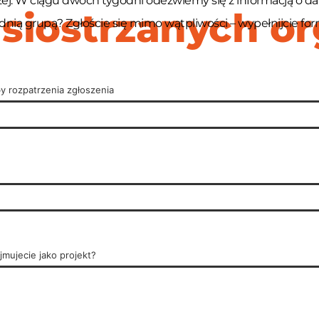
żej. W ciągu dwóch tygodni odezwiemy się z informacją o da
 siostrzanych or
dnią grupą? Zgłoście się mimo wątpliwości – wypełnijcie formu
by rozpatrzenia zgłoszenia
ajmujecie jako projekt?