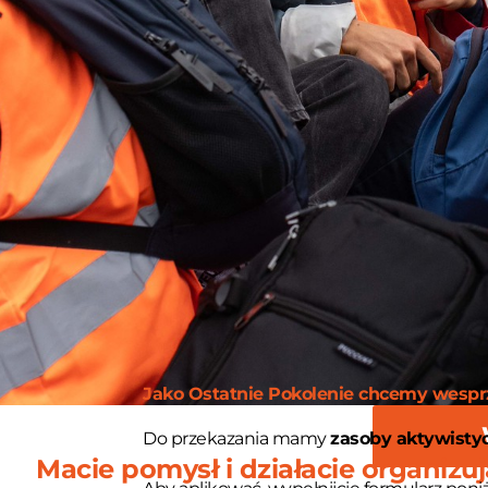
Jako Ostatnie Pokolenie chcemy wesprze
Do przekazania mamy
zasoby aktywisty
Macie pomysł i działacie organizu