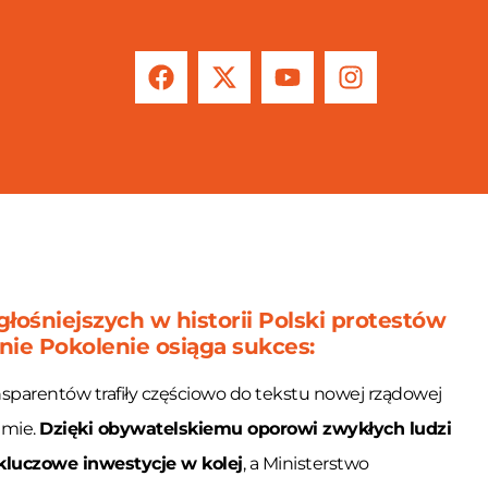
łośniejszych w historii Polski protestów
nie Pokolenie osiąga sukces:
 osiągnęliśmy
szafy
ansparentów trafiły częściowo do tekstu nowej rządowej
jmie.
Dzięki obywatelskiemu oporowi zwykłych ludzi
 kluczowe inwestycje w kolej
, a
Ministerstwo