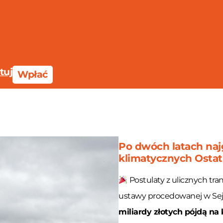
tuj
Wpłać
Po dwóch latach najg
klimatycznych Ostat
iego Pokolenia:
y klej do kieszeni, a kamizelki do 
Postulaty z ulicznych tr
ustawy procedowanej w Se
sukces!
miliardy złotych pójdą na