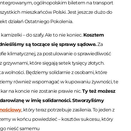
 zintegrowanym, ogólnopolskim biletem na transport
zystkich mieszkańców Polski. Jest jeszcze dużo do
fekt działań Ostatniego Pokolenia.
kamizelki – do szafy. Ale to nie koniec.
Kosztem
dnieśliśmy są toczące się sprawy sądowe.
Za
ie klimatycznej, za postulowanie o sprawiedliwość
z grzywnami, które sięgają setek tysięcy złotych.
a wolności. Będziemy solidarnie z osobami, które
Będziemy również wspomagać w kupowaniu żywności, te
kar na koncie nie zostanie prawie nic.
Ty też możesz
 darowiznę w imię solidarności.
Stworzyliśmy
rnościowy
, który teraz potrzebuje zasilenia. To jeden z
żemy w końcu powiedzieć – kosztów sukcesu, który
i go nieść samemu