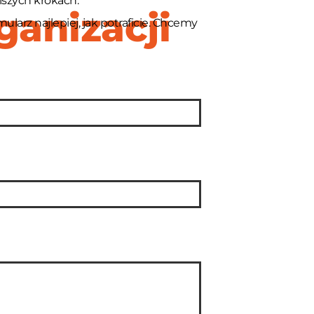
lszych krokach.
ganizacji
larz najlepiej, jak potraficie. Chcemy