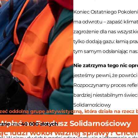
Koniec Ostatniego Pokolenia
ma odwrotu – zapaść klimatu
zagrożenie dla nas wszystki
tylko dodają gazu: łamią pra
tym samym odsłaniając nasz
Nie zatrzyma tego nic opr
jesteśmy pewni, że powróci
Rozpoczynamy proces refleks
bardziej niestabilnym świe
Solidarnościowy
ć oddolną grupę aktywistyczną, która działa na rzecz b
Wpłać na Fundusz Solidarnościowy
czne
oraz
40 000 złotych
.
jąc ludzi wokół ważnej sprawy? Chcem