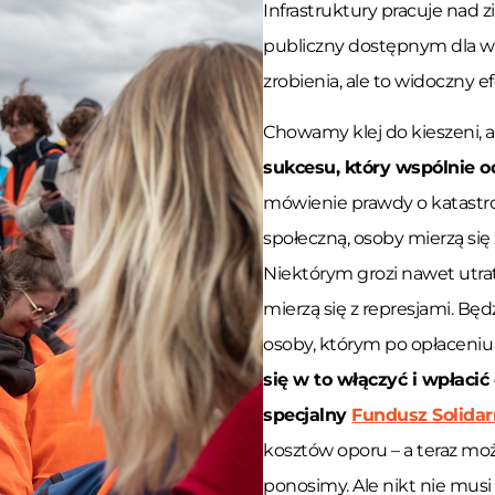
Infrastruktury pracuje nad
publiczny
dostępnym dla ws
zrobienia, ale to widoczny e
Chowamy klej do kieszeni, a 
sukcesu, który wspólnie o
mówienie prawdy o katastrof
społeczną, osoby mierzą się 
Niektórym grozi nawet utrat
mierzą się z represjami. 
osoby, którym po opłaceniu 
się w to włączyć i wpłacić
specjalny
Fundusz Solida
kosztów oporu – a teraz mo
ponosimy. Ale nikt nie mus