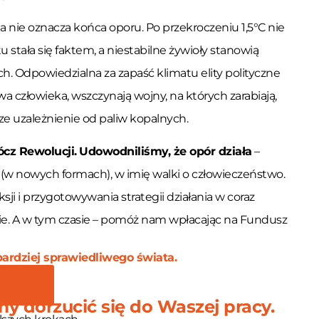
 nie oznacza końca oporu. Po przekroczeniu 1,5°C nie
 stała się faktem, a niestabilne żywioły stanowią
ch. Odpowiedzialna za zapaść klimatu elity polityczne
wa człowieka, wszczynają wojny, na których zarabiają,
e uzależnienie od paliw kopalnych.
ócz Rewolucji.
Udowodniliśmy, że opór działa
–
 (w nowych formach), w imię walki o człowieczeństwo.
ji i przygotowywania strategii działania w coraz
cie. A w tym czasie – pomóż nam wpłacając na Fundusz
ardziej sprawiedliwego świata.
y dorzucić się do Waszej pracy.