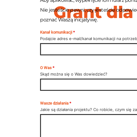
Aby aplikować, wypełnijcie formularz poni
Grant dla
Nie jesteście pewni, czy jesteście odpowie
poznać Waszą inicjatywę.
Kanał komunikacji
*
Podajcie adres e-mail/kanał komunikacji na potrze
O Was
*
Skąd można się o Was dowiedzieć?
Wasze działania
*
Jakie są działania projektu? Co robicie, czym się z