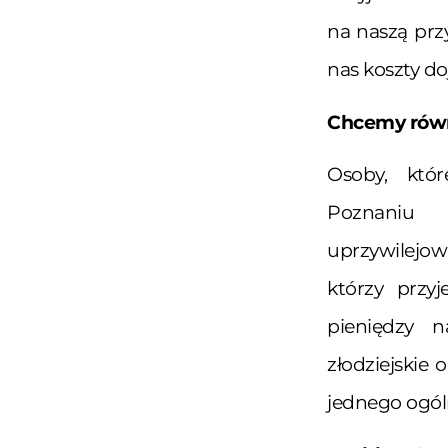
na naszą przy
nas koszty d
Chcemy równ
Osoby, któ
Poznaniu
uprzywilejow
którzy przy
pieniędzy n
złodziejskie
jednego ogóln