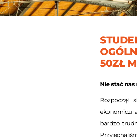
STUDE
OGÓLN
50ZŁ M
Nie stać nas
Rozpoczął s
ekonomiczna
bardzo trudn
Przyjechaliśm