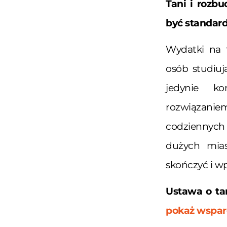
Tani i rozb
być standar
Wydatki na 
osób studiuj
jedynie ko
rozwiązanie
codziennych
dużych mias
skończyć i wp
Ustawa o ta
pokaż wspar