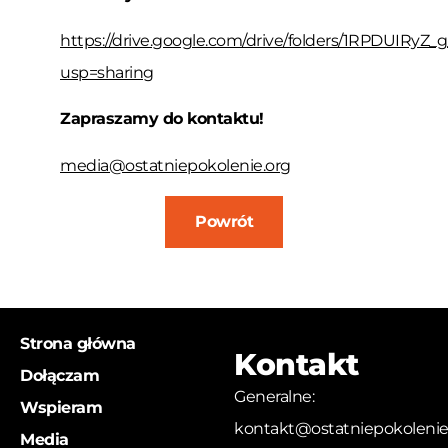
https://drive.google.com/drive/folders/1RPDUIR
usp=sharing
Zapraszamy do kontaktu!
media@ostatniepokolenie.org
Powrót
Strona główna
Kontakt
Dołączam
Generalne:
Wspieram
kontakt@ostatniepokolenie
Media