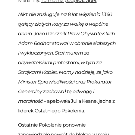
Marianny.
Tu można podpisać apel.
Nikt nie zasługuje na 8 lat więzienia i 360
tysięcy złotych kary za walkę o wspólne
dobro. Jako Rzecznik Praw Obywatelskich
Adam Bodnar stawał w obronie słabszych
i wykluczonych. Stał murem za
obywatelskimi protestami, w tym za
Strajkami Kobiet. Mamy nadzieję, że jako
Minister Sprawiedliwości oraz Prokurator
Generalny zachował tę odwagę i
moralność
– apelowała Julia Keane, jedna z
liderek Ostatniego Pokolenia.
Ostatnie Pokolenie ponownie
zapowiedziało powrót do blokad w maju.